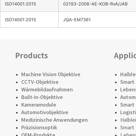
ISO14001:2015
02193-2008-AE-KOB-RvA/JAB
ISO14001:2015
JQA-EM7361
Products
Appli
Machine Vision Objektive
Halble
CCTV-Objektive
Smart 
Wärmebildaufnahmen
Lebens
Built-in-Objektive
Automa
Kameramodule
Smart 
Automotivobjektive
Logist
Medizinische Anwendungen
Halble
Präzisionsoptik
Smart 
OEM-Produkte
Lebens