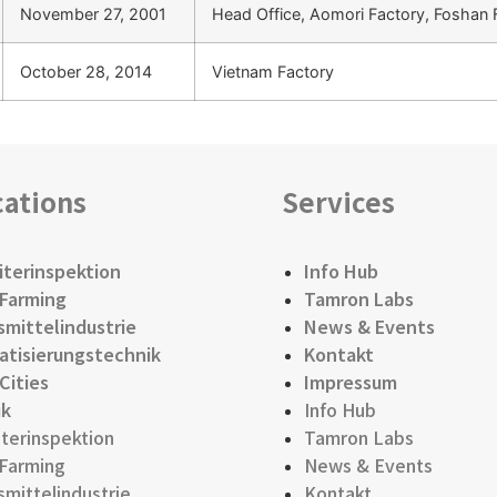
November 27, 2001
Head Office, Aomori Factory, Foshan F
October 28, 2014
Vietnam Factory
cations
Services
iterinspektion
Info Hub
Farming
Tamron Labs
mittelindustrie
News & Events
tisierungstechnik
Kontakt
Cities
Impressum
ik
Info Hub
iterinspektion
Tamron Labs
Farming
News & Events
mittelindustrie
Kontakt