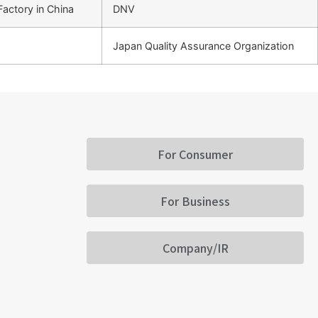
actory in China
DNV
Japan Quality Assurance Organization
For Consumer
For Business
Company/IR