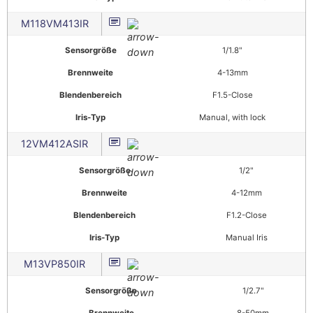
M118VM413IR
Sensorgröße
1/1.8"
Brennweite
4-13mm
Blendenbereich
F1.5-Close
Iris-Typ
Manual, with lock
12VM412ASIR
Sensorgröße
1/2"
Brennweite
4-12mm
Blendenbereich
F1.2-Close
Iris-Typ
Manual Iris
M13VP850IR
Sensorgröße
1/2.7"
Brennweite
8-50mm