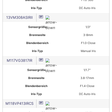
Iris-Typ
DC Auto-Iris
13VM308ASIRII
Sensorgröße
1/3"
Brennweite
3-8mm
Blendenbereich
F1.0-Close
Iris-Typ
Manual Iris
M117VG3817IR
Sensorgröße
1/1.7"
Brennweite
3.8-17mm
Blendenbereich
F1.4-Close
Iris-Typ
DC Auto-Iris
M118VP413IRCS