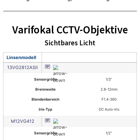
Varifokal CCTV-Objektive
Sichtbares Licht
Linsenmodell
13VG2812ASII
Sensorgröße
1/3"
Brennweite
2.8-12mm
Blendenbereich
F1.4-360
Iris-Typ
DC Auto-Iris
M12VG412
Sensorgröße
1/2"