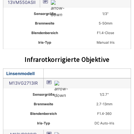
13VM550ASII
Sensorgröße
1/3"
Brennweite
5-50mm
Blendenbereich
F1.4-Close
Iris-Typ
Manual Iris
Infrarotkorrigierte Objektive
Linsenmodell
M13VG2713IR
Sensorgröße
1/2.7"
Brennweite
2.7-13mm
Blendenbereich
F1.4-360
Iris-Typ
DC Auto-Iris