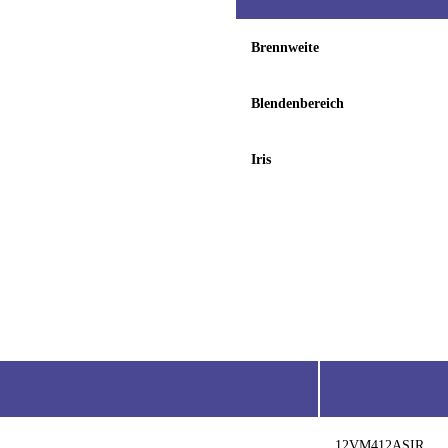
Brennweite
Blendenbereich
Iris
12VM412ASIR