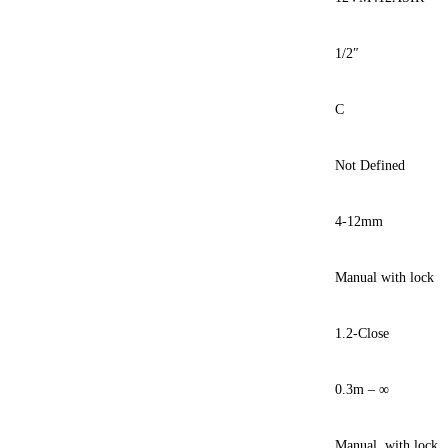
1/2″
C
Not Defined
4-12mm
Manual with lock
1.2-Close
0.3m – ∞
Manual, with lock