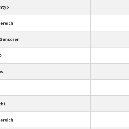
ntyp
ereich
 Sensoren
D
us
s
cht
bereich