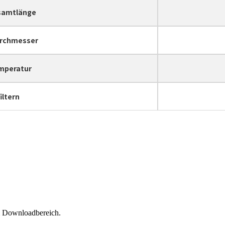
samtlänge
urchmesser
mperatur
iltern
im Downloadbereich.