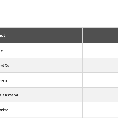
but
e
größe
eren
xelabstand
eite