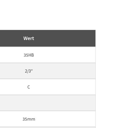
Wert
35HB
2/3″
C
35mm