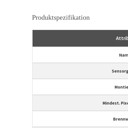
Produktspezifikation
Attri
Nam
Sensor
Monti
Mindest. Pi
Brennw