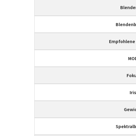
Blende
Blendenb
Empfohlene
MO
Fok
Iri
Gewi
Spektral