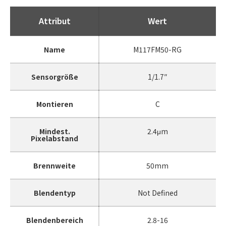
Attribut
Wert
Name
M117FM50-RG
Sensorgröße
1/1.7″
Montieren
C
Mindest.
2.4μm
Pixelabstand
Brennweite
50mm
Blendentyp
Not Defined
Blendenbereich
2.8-16