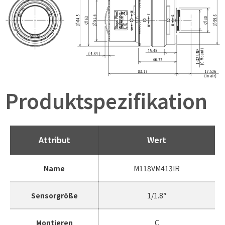
Produktspezifikation
Attribut
Wert
Name
M118VM413IR
Sensorgröße
1/1.8″
Montieren
C