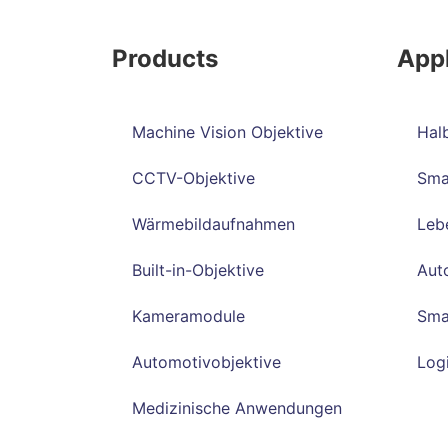
Products
Appl
Machine Vision Objektive
Halb
CCTV-Objektive
Sma
Wärmebildaufnahmen
Lebe
Built-in-Objektive
Aut
Kameramodule
Sma
Automotivobjektive
Logi
Medizinische Anwendungen