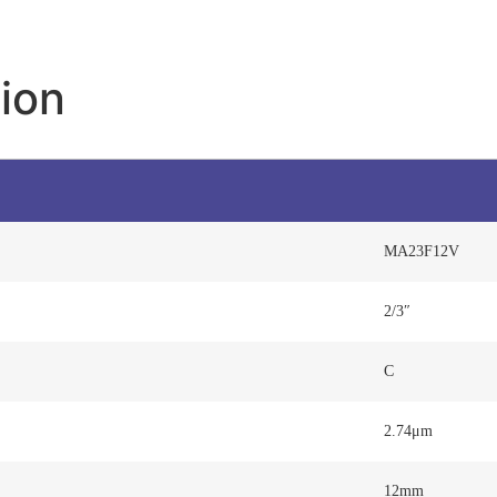
ion
MA23F12V
2/3″
C
2.74μm
12mm