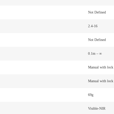
Not Defined
2.4-16
Not Defined
0.1m – ∞
Manual with lock
Manual with lock
69g
Visible-NIR