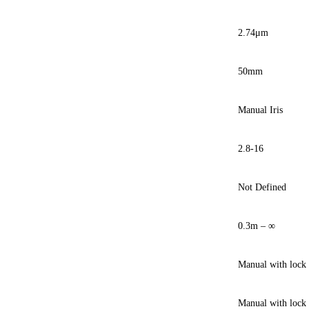
2.74μm
50mm
Manual Iris
2.8-16
Not Defined
0.3m – ∞
Manual with lock
Manual with lock