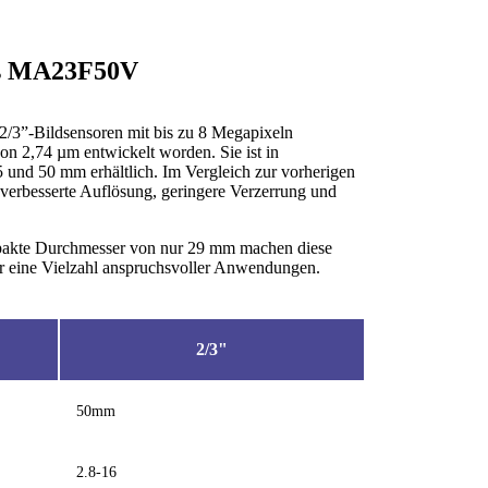
ns MA23F50V
2/3”-Bildsensoren mit bis zu 8 Megapixeln
on 2,74 µm entwickelt worden. Sie ist in
5 und 50 mm erhältlich. Im Vergleich zur vorherigen
e verbesserte Auflösung, geringere Verzerrung und
pakte Durchmesser von nur 29 mm machen diese
ür eine Vielzahl anspruchsvoller Anwendungen.
2/3"
50mm
2.8-16