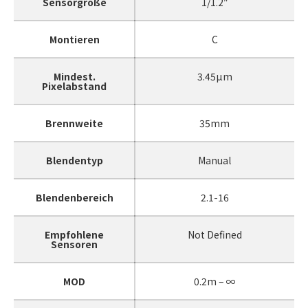
Sensorgröße
1/1.2″
Montieren
C
Mindest.
3.45µm
Pixelabstand
Brennweite
35mm
Blendentyp
Manual
Blendenbereich
2.1-16
Empfohlene
Not Defined
Sensoren
MOD
0.2m – ∞