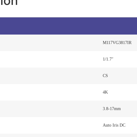
ion
M117VG3817IR
1/1.7″
CS
4K
3.8-17mm
Auto Iris DC