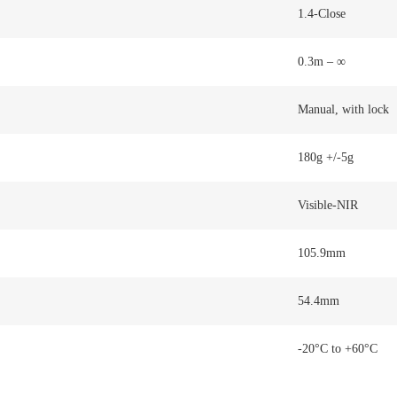
1.4-Close
0.3m – ∞
Manual, with lock
180g +/-5g
Visible-NIR
105.9mm
54.4mm
-20°C to +60°C